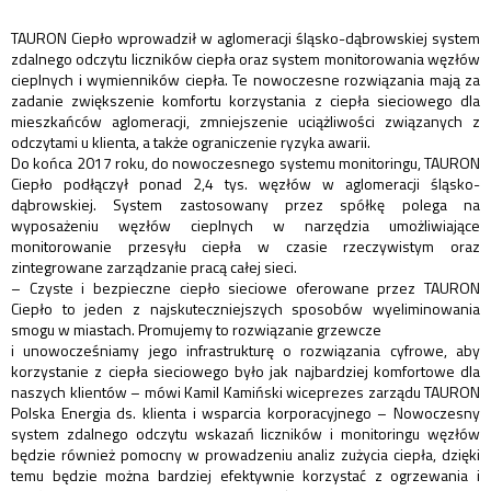
TAURON Ciepło wprowadził w aglomeracji śląsko-dąbrowskiej system
zdalnego odczytu liczników ciepła oraz system monitorowania węzłów
cieplnych i wymienników ciepła. Te nowoczesne rozwiązania mają za
zadanie zwiększenie komfortu korzystania z ciepła sieciowego dla
mieszkańców aglomeracji, zmniejszenie uciążliwości związanych z
odczytami u klienta, a także ograniczenie ryzyka awarii.
Do końca 2017 roku, do nowoczesnego systemu monitoringu, TAURON
Ciepło podłączył ponad 2,4 tys. węzłów w aglomeracji śląsko-
dąbrowskiej. System zastosowany przez spółkę polega na
wyposażeniu węzłów cieplnych w narzędzia umożliwiające
monitorowanie przesyłu ciepła w czasie rzeczywistym oraz
zintegrowane zarządzanie pracą całej sieci.
– Czyste i bezpieczne ciepło sieciowe oferowane przez TAURON
Ciepło to jeden z najskuteczniejszych sposobów wyeliminowania
smogu w miastach. Promujemy to rozwiązanie grzewcze
i unowocześniamy jego infrastrukturę o rozwiązania cyfrowe, aby
korzystanie z ciepła sieciowego było jak najbardziej komfortowe dla
naszych klientów – mówi Kamil Kamiński wiceprezes zarządu TAURON
Polska Energia ds. klienta i wsparcia korporacyjnego – Nowoczesny
system zdalnego odczytu wskazań liczników i monitoringu węzłów
będzie również pomocny w prowadzeniu analiz zużycia ciepła, dzięki
temu będzie można bardziej efektywnie korzystać z ogrzewania i