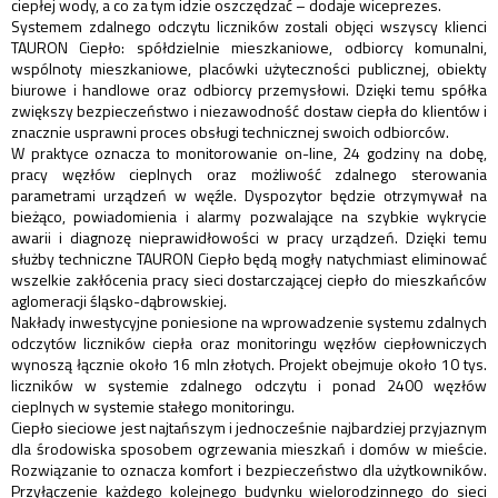
ciepłej wody, a co za tym idzie oszczędzać – dodaje wiceprezes.
Systemem zdalnego odczytu liczników zostali objęci wszyscy klienci
TAURON Ciepło: spółdzielnie mieszkaniowe, odbiorcy komunalni,
wspólnoty mieszkaniowe, placówki użyteczności publicznej, obiekty
biurowe i handlowe oraz odbiorcy przemysłowi. Dzięki temu spółka
zwiększy bezpieczeństwo i niezawodność dostaw ciepła do klientów i
znacznie usprawni proces obsługi technicznej swoich odbiorców.
W praktyce oznacza to monitorowanie on-line, 24 godziny na dobę,
pracy węzłów cieplnych oraz możliwość zdalnego sterowania
parametrami urządzeń w węźle. Dyspozytor będzie otrzymywał na
bieżąco, powiadomienia i alarmy pozwalające na szybkie wykrycie
awarii i diagnozę nieprawidłowości w pracy urządzeń. Dzięki temu
służby techniczne TAURON Ciepło będą mogły natychmiast eliminować
wszelkie zakłócenia pracy sieci dostarczającej ciepło do mieszkańców
aglomeracji śląsko-dąbrowskiej.
Nakłady inwestycyjne poniesione na wprowadzenie systemu zdalnych
odczytów liczników ciepła oraz monitoringu węzłów ciepłowniczych
wynoszą łącznie około 16 mln złotych. Projekt obejmuje około 10 tys.
liczników w systemie zdalnego odczytu i ponad 2400 węzłów
cieplnych w systemie stałego monitoringu.
Ciepło sieciowe jest najtańszym i jednocześnie najbardziej przyjaznym
dla środowiska sposobem ogrzewania mieszkań i domów w mieście.
Rozwiązanie to oznacza komfort i bezpieczeństwo dla użytkowników.
Przyłączenie każdego kolejnego budynku wielorodzinnego do sieci