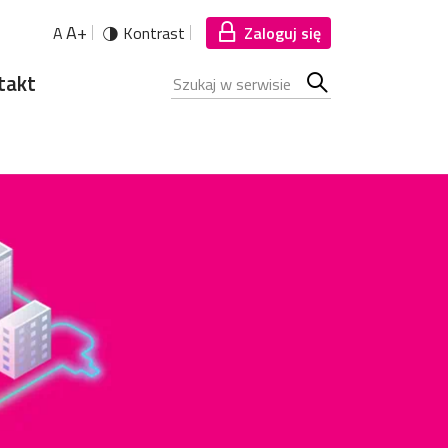
A+
A
Kontrast
Zaloguj się
takt
Szukana fraza
Szukaj
w
serwisie