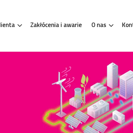
lienta
Zakłócenia i awarie
O nas
Kon