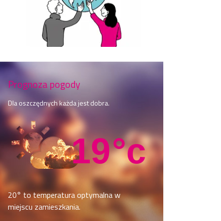
Prognoza pogody
Dla oszczędnych każda jest dobra.
19
°c
20° to temperatura optymalna w
miejscu zamieszkania.