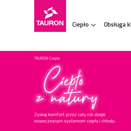
Ciepło
Obsługa k
TAURON Ciepło
Zyskaj komfort przez cały rok dzięki
nowoczesnym systemom ciepła i chłodu.