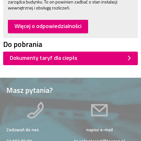
zarządca budynku. To on powinien zadbać o stan instalacji
wewnętrznej i obsługę rozliczeń.
Więcej o odpowiedzialności
Do pobrania
Dokumenty taryf dla ciepła
Masz pytania?
Zadzwoń do nas
napisz e-mail
32 663 83 99
tc.sekretariat@tauron.pl