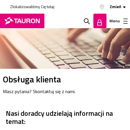
Zlokalizowaliśmy Cię tutaj:
Zmień
Menu
Szukaj
Zaloguj
w
się
serwisie
Obsługa klienta
Masz pytania? Skontaktuj się z nami.
Nasi doradcy udzielają informacji na
temat: