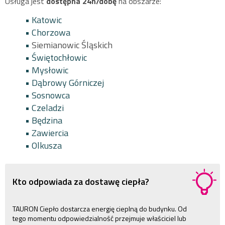
Usługa jest
dostępna
24h/dobę
na obszarze:
• Katowic
• Chorzowa
•
Siemianowic Śląskich
• Świętochłowic
• Mysłowic
• Dąbrowy Górniczej
• Sosnowca
• Czeladzi
• Będzina
• Zawiercia
• Olkusza
Kto odpowiada za dostawę ciepła?
TAURON Ciepło dostarcza energię cieplną do budynku. Od
tego momentu odpowiedzialność przejmuje właściciel lub