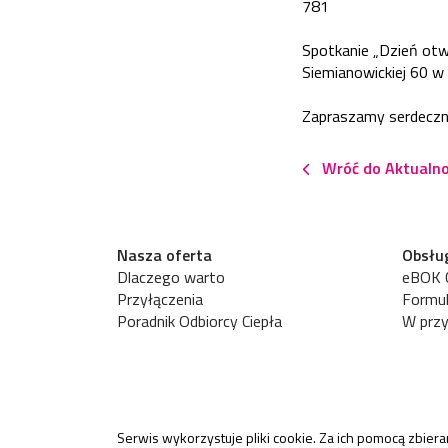
781
Spotkanie „Dzień otw
Siemianowickiej 60 w
Zapraszamy serdeczn
Wróć do Aktualno
Nasza oferta
Obsług
Dlaczego warto
eBOK C
Przyłączenia
Formul
Poradnik Odbiorcy Ciepła
W przy
Serwis wykorzystuje pliki cookie. Za ich pomocą zbiera