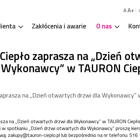
A+
A
lienta
Zakłócenia i awarie
O nas
Kon
iepło zaprasza na „Dzień ot
a Wykonawcy” w TAURON Ciep
aprasza na „Dzień otwartych drzwi dla Wykonawcy
sza na „Dzień otwartych drzwi dla Wykonawcy” w TAURON Ciepł
u w spotkaniu „Dzień drzwi otwartych dla Wykonawcy” proszę kie
wą: zakupy@tauron-cieplo.pl lub bezpośrednio na nr telefonu: 51