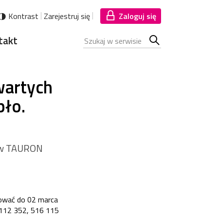
Kontrast
Zarejestruj się
Zaloguj się
takt
Szukana fraza
Szukaj
w
wartych
serwisie
ło.
” w TAURON
o
rować do 02 marca
6 112 352, 516 115