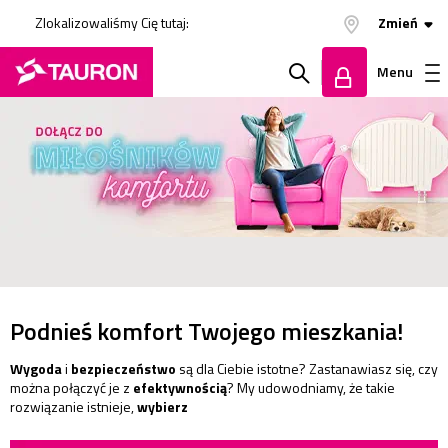
Zlokalizowaliśmy Cię tutaj:
Zmień
Menu
Szukaj
Zaloguj
w
się
serwisie
Podnieś komfort Twojego mieszkania!
Wygoda
i
bezpieczeństwo
są dla Ciebie istotne? Zastanawiasz się, czy
można połączyć je z
efektywnością
? My udowodniamy, że takie
rozwiązanie istnieje,
wybierz