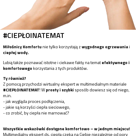
#CIEPŁOINATEMAT
Miłośnicy Komfortu
nie tylko korzystają z
wygodnego ogrzewania
i
ciepłej wody.
Lubią także poznawać istotne i ciekawe fakty na temat
efektywnego i
komfortowego
korzystania z tych produktów.
Ty również?
Z pomocą przychodzi wirtualny ekspert w multimedialnym materiale
#CIEPŁOINATEMAT
! W
prosty i szybki
sposób dowiesz się od niego,
m.in.
- jak wygląda proces podłączenia,
- jakie są korzyści ciepła sieciowego,
- co zrobić, by ciepła nie marnować?
Wszystkie wskazówki dostępne komfortowo – w jednym miejscu!
Multimedialny ekspert ds. ciepła czeka na Ciebie niezależnie od pory